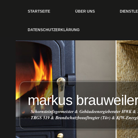
STARTSEITE
ÜBER UNS
DIENSTL
DATENSCHUTZERKLÄRUNG
markus brauweile
Schornsteinfegermeister & Gebäudeenergieberater HWK & 
TRGS 519 & Brandschutzbeauftragter (Tüv) & KfW-Energie