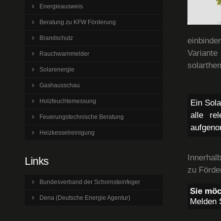
Energieausweis
Beratung zu KFW Förderung
Brandschutz
einbind
Variant
Rauchwarnmelder
solarthe
Solarenergie
Gashausschau
Holzfeuchtemessung
Ein Sola
alle re
Feuerungstechnische Beratung
aufgeno
Heizkesselreinigung
Innerhal
Links
zu Förde
Bundesverband der Schornsteinfeger
Sie möc
Dena (Deutsche Energie Agentur)
Melden S